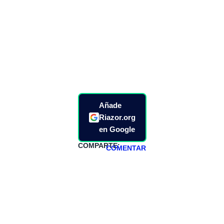
Añade
Riazor.org
en Google
COMPARTE:
COMENTAR
HAZTE
PATREON
Todos los lunes
hacemos un
programa en