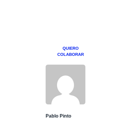
abierto,
teniendo uno
especial los
miércoles y
viernes para
Patreons.
QUIERO
COLABORAR
Pablo Pinto