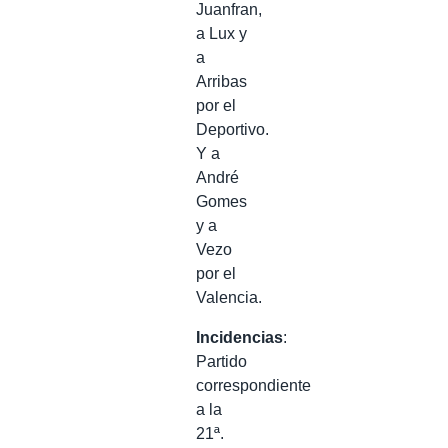
Juanfran,
a Lux y
a
Arribas
por el
Deportivo.
Y a
André
Gomes
y a
Vezo
por el
Valencia.
Incidencias
:
Partido
correspondiente
a la
21ª.