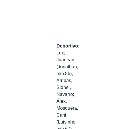
Deportivo
:
Lux;
Juanfran
(Jonathan,
min.86),
Arribas,
Sidnei,
Navarro;
Álex,
Mosquera,
Cani
(Luisinho,
min.67),