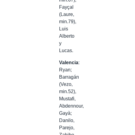
Fayçal
(Laure,
min.79),
Luis
Alberto
y
Lucas.
Valencia
:
Ryan;
Barragán
(Vezo,
min.52),
Mustafi,
Abdennour,
Gayà;
Danilo,
Parejo,
Zahibo