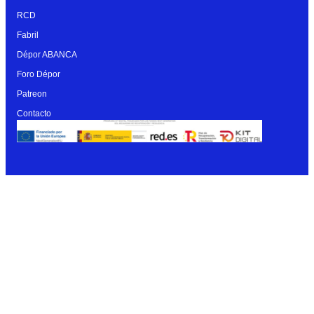
RCD
Fabril
Dépor ABANCA
Foro Dépor
Patreon
Contacto