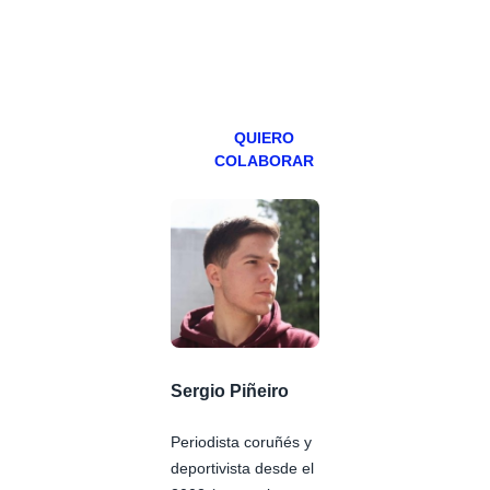
especial los
miércoles y
viernes para
Patreons.
QUIERO
COLABORAR
Sergio Piñeiro
Periodista coruñés y
deportivista desde el