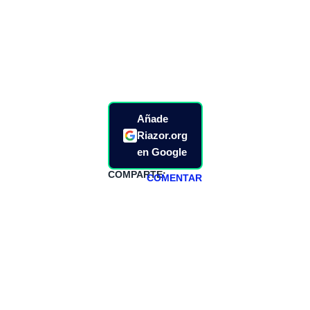
Añade
Riazor.org
en Google
COMPARTE:
COMENTAR
HAZTE
PATREON
Todos los lunes
hacemos un
programa en
abierto,
teniendo uno