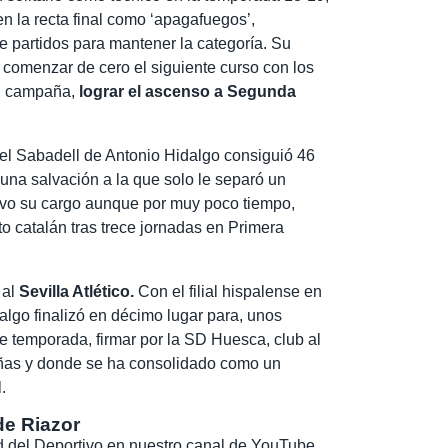
n la recta final como ‘apagafuegos’,
te partidos para mantener la categoría. Su
 comenzar de cero el siguiente curso con los
al campaña,
lograr el ascenso a Segunda
, el Sabadell de Antonio Hidalgo consiguió 46
 una salvación a la que solo le separó un
o su cargo aunque por muy poco tiempo,
to catalán tras trece jornadas en Primera
 al
Sevilla Atlético.
Con el filial hispalense en
lgo finalizó en décimo lugar para, unos
e temporada, firmar por la SD Huesca, club al
añas y donde se ha consolidado como un
.
de Riazor
dad del Deportivo en nuestro canal de YouTube.