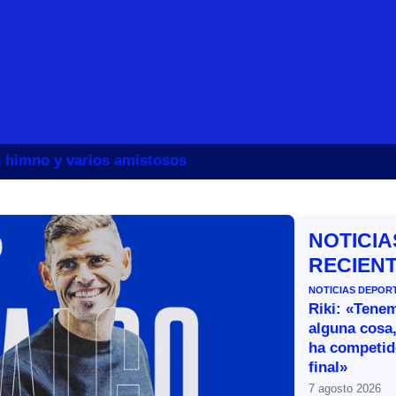
un himno y varios amistosos
NOTICIA
RECIEN
NOTICIAS DEPOR
Riki: «Tene
alguna cosa,
ha competid
final»
7 agosto 2026