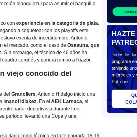
irección blanquiazul para asumir el banquillo
ico con
experiencia en la categoría de plata
.
egando a coquetear con los playoffs este
HAZTE
 estuvo exenta de incertidumbre. Antonio
PATRE
en el mercado, como el caso de
Osasuna, que
s. Sin embargo, el técnico de 46 años ha
Todos los l
el cuadro coruñés y pondrá rumbo a Riazor.
programa en 
teniendo uno
n viejo conocido del
miércoles y 
Patreons.
te del
Granollers,
Antonio Hidalgo inició una
Q
 a
Imanol Idiakez.
En el
AEK Larnaca
, el
COL
xentrenador deportivista durante tres
se período, levantó una Copa y una
 solitario como técnico en la temporada 18-19,