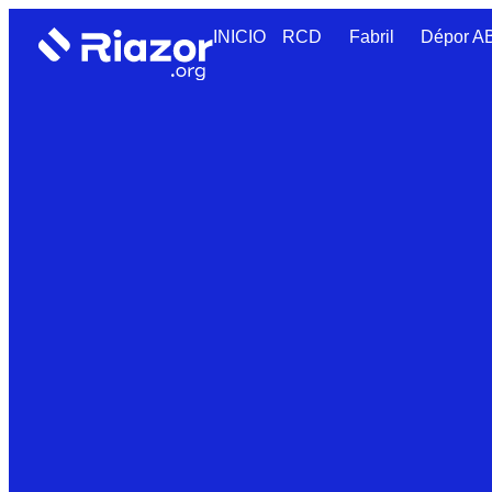
INICIO
RCD
Fabril
Dépor 