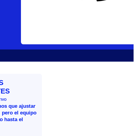
S
TES
TIVO
mos que ajustar
 pero el equipo
o hasta el