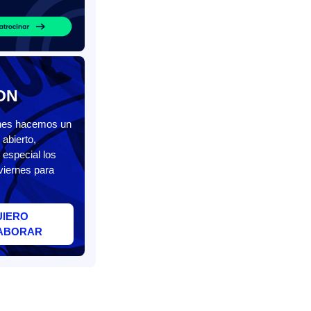
ON
unes hacemos un
abierto,
 especial los
viernes para
UIERO
ABORAR