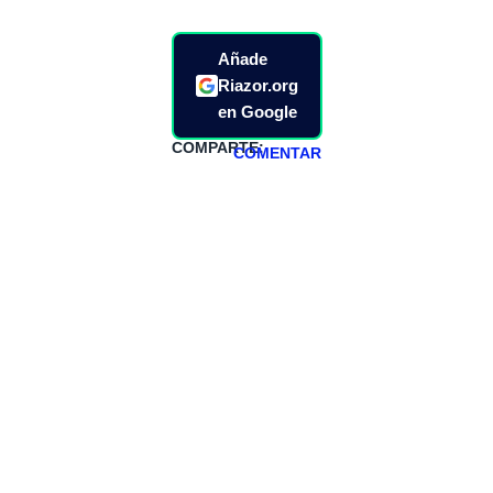
Añade
Riazor.org
en Google
COMPARTE:
COMENTAR
HAZTE
PATREON
Todos los lunes
hacemos un
programa en
abierto,
teniendo uno
especial los
miércoles y
viernes para
Patreons.