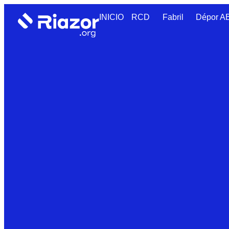
INICIO
RCD
Fabril
Dépor 