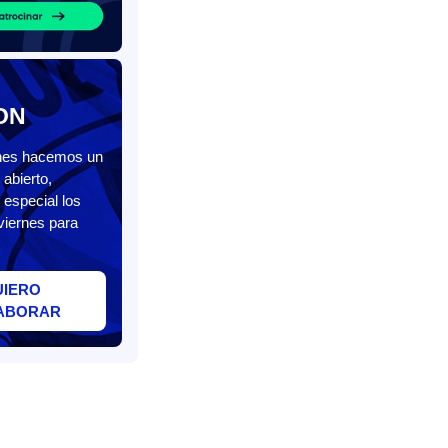
ON
unes hacemos un
abierto,
 especial los
viernes para
UIERO
ABORAR