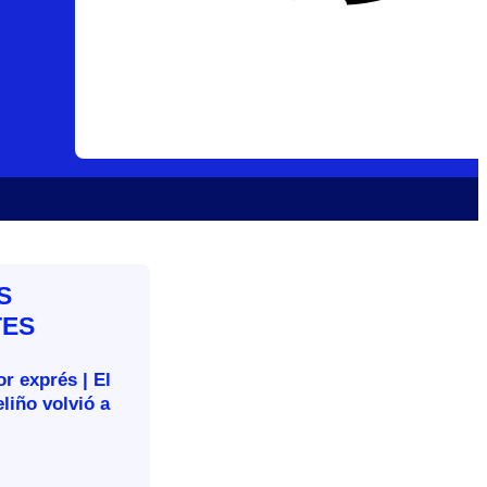
S
TES
r exprés | El
liño volvió a