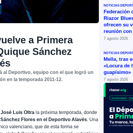
NOTICIAS DEPOR
Federación 
Riazor Blue
ofrecen su v
reunión con 
vuelve a Primera
7 agosto 2026
 Quique Sánchez
NOTICIAS DEPOR
Mella, tras 
vés
«Locura de 
guapísimo»
á al Deportivo, equipo con el que logró un
ión en la temporada 2011-12.
7 agosto 2026
e
José Luis Oltra
la próxima temporada, donde
 Sánchez Flores en el Deportivo Alavés
. Una
cnico valenciano, que de esta forma se