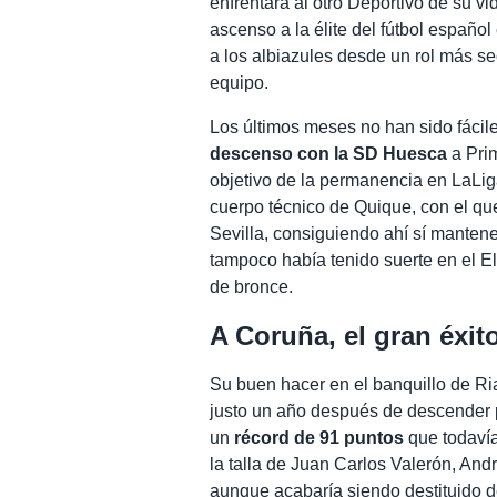
enfrentará al otro Deportivo de su vi
ascenso a la élite del fútbol españo
a los albiazules desde un rol más se
equipo.
Los últimos meses no han sido fácil
descenso con la SD Huesca
a Prim
objetivo de la permanencia en LaLig
cuerpo técnico de Quique, con el qu
Sevilla, consiguiendo ahí sí mantene
tampoco había tenido suerte en el El
de bronce.
A Coruña, el gran éxit
Su buen hacer en el banquillo de Ria
justo un año después de descender p
un
récord de 91 puntos
que todavía
la talla de Juan Carlos Valerón, An
aunque acabaría siendo destituido 