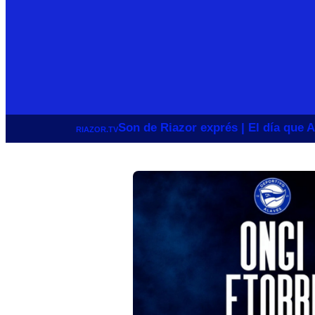
Son de Riazor exprés | El día que A
RIAZOR.TV