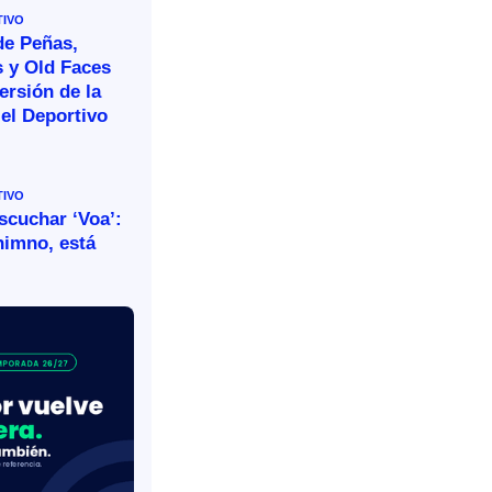
TIVO
de Peñas,
s y Old Faces
ersión de la
el Deportivo
TIVO
escuchar ‘Voa’:
himno, está