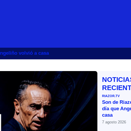
ngeliño volvió a casa
NOTICIA
RECIEN
RIAZOR.TV
Son de Riazo
día que Ange
casa
7 agosto 2026