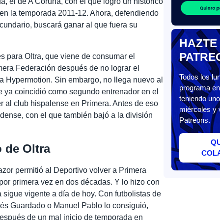
da, el de A Coruña, con el que logró un histórico
l en la temporada 2011-12. Ahora, defendiendo
cundario, buscará ganar al que fuera su
HAZTE
PATRE
es para Oltra, que viene de consumar el
era Federación después de no lograr el
Todos los l
a Hypermotion. Sin embargo, no llega nuevo al
programa en 
e ya coincidió como segundo entrenador en el
teniendo uno
r al club hispalense en Primera. Antes de eso
miércoles y 
dense, con el que también bajó a la división
Patreons.
Q
o de Oltra
COL
zor permitió al Deportivo volver a Primera
or primera vez en dos décadas. Y lo hizo con
 sigue vigente a día de hoy. Con futbolistas de
drés Guardado o Manuel Pablo lo consiguió,
después de un mal inicio de temporada en