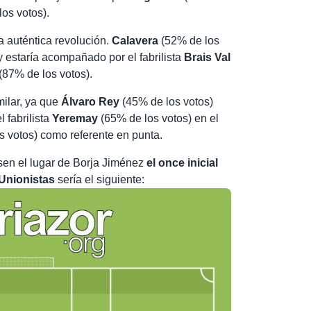
os votos).
a auténtica revolución.
Calavera
(52% de los
y estaría acompañado por el fabrilista
Brais Val
(87% de los votos).
milar, ya que
Álvaro Rey
(45% de los votos)
 fabrilista
Yeremay
(65% de los votos) en el
 votos) como referente en punta.
asen el lugar de Borja Jiménez
el once inicial
 Unionistas
sería el siguiente: