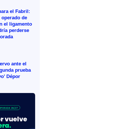
ara el Fabril:
n operado de
n el ligamento
dría perderse
porada
rvo ante el
egunda prueba
vo’ Dépor