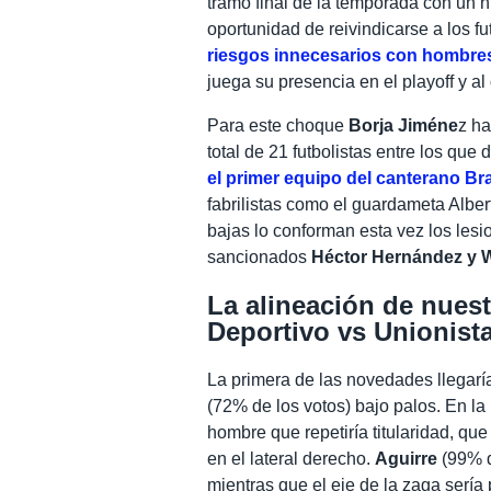
tramo final de la temporada con un n
oportunidad de reivindicarse a los f
riesgos innecesarios con hombre
juega su presencia en el playoff y al 
Para este choque
Borja Jiméne
z ha
total de 21 futbolistas entre los que
el primer equipo del canterano Bra
fabrilistas como el guardameta Alber
bajas lo conforman esta vez los les
sancionados
Héctor Hernández y 
La alineación de nuest
Deportivo vs Unionist
La primera de las novedades llegaría
(72% de los votos) bajo palos. En la
hombre que repetiría titularidad, que
en el lateral derecho.
Aguirre
(99% de
mientras que el eje de la zaga sería