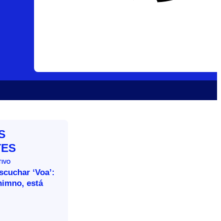
S
TES
TIVO
escuchar ‘Voa’:
himno, está