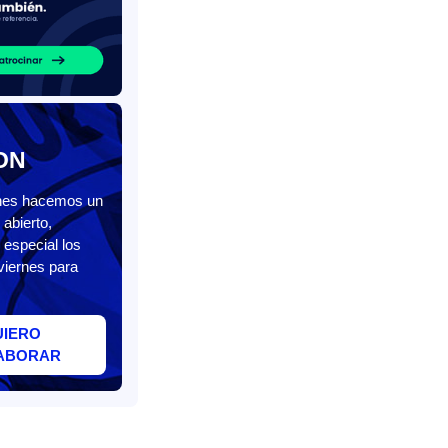
ON
unes hacemos un
abierto,
 especial los
viernes para
UIERO
ABORAR