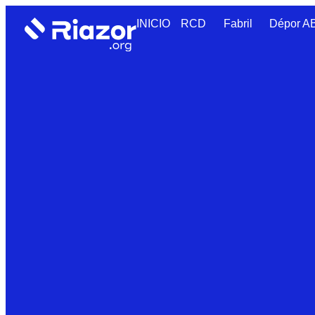
INICIO
RCD
Fabril
Dépor 