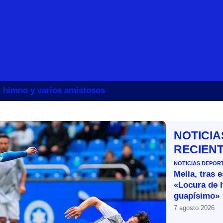
un himno y varios amistosos
NOTICIA
RECIEN
NOTICIAS DEPOR
Mella, tras 
«Locura de 
guapísimo»
7 agosto 2026