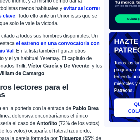
uevo triunfo, y al mismo tiempo dar la
utbolistas menos habituales y
evitar así correr
s clave
. Todo ello ante un Unionistas que se
que solo le vale la victoria.
 citado a todos sus hombres disponibles. Un
HAZTE
 destaca
el estreno en una convocatoria con
PATRE
is Val
. En la lista también figuran otros
to y el ya habitual Yeremay. El capítulo de
Todos los l
ionados
Trilli, Víctor García y De Vicente
, y los
programa en 
William de Camargo
.
teniendo uno
miércoles y 
ros lectores para el
Patreons.
as
Q
 en la portería con la entrada de
Pablo Brea
COL
 linea defensiva encontraríamos el único
 sería el caso de
Antoñito
(72% de los votos)
 los votos) ocuparía el lateral izquierdo,
 para la pareja formada por
Trigueros
(65% de