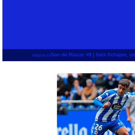
Son de Riazor #9 | Seis fichajes, 
RIAZOR.TV