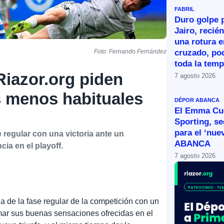
FABRIL
Duro golpe p
Jairo, recié
una rotura e
cruzado, po
Foto: Fernando Fernández
toda la tem
Riazor.org piden
7 agosto 2026
s menos habituales
DÉPOR ABANCA
El Emma Cue
Sporting, s
para el ‘nue
e regular con una victoria ante un
ABANCA
ia en el playoff.
7 agosto 2026
da de la fase regular de la competición con un
rmar sus buenas sensaciones ofrecidas en el