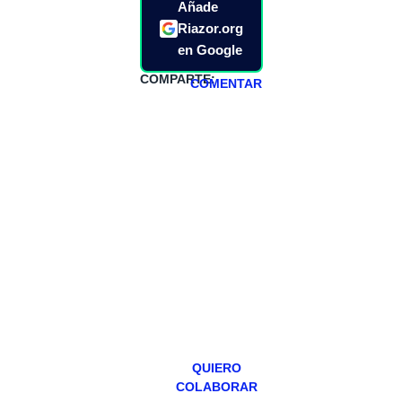
Añade
Riazor.org
en Google
COMPARTE:
COMENTAR
HAZTE
PATREON
Todos los lunes
hacemos un
programa en
abierto,
teniendo uno
especial los
miércoles y
viernes para
Patreons.
QUIERO
COLABORAR