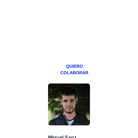
Todos los lunes
hacemos un
programa en
abierto,
teniendo uno
especial los
miércoles y
viernes para
Patreons.
QUIERO
COLABORAR
Miguel Sanz