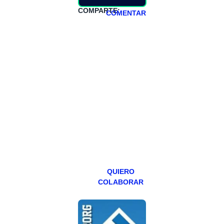
COMPARTE:
COMENTAR
HAZTE
PATREON
Todos los lunes
hacemos un
programa en
abierto,
teniendo uno
especial los
miércoles y
viernes para
Patreons.
QUIERO
COLABORAR