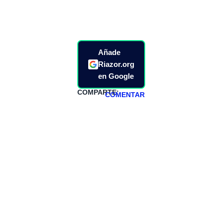
Añade
Riazor.org
en Google
COMPARTE:
COMENTAR
HAZTE
PATREON
Todos los lunes
hacemos un
programa en
abierto,
teniendo uno
especial los
miércoles y
viernes para