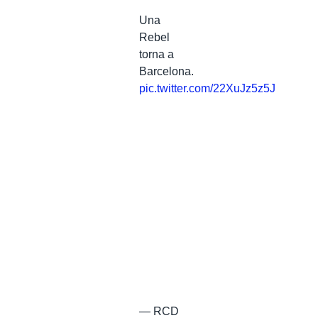
Una
Rebel
torna a
Barcelona.
pic.twitter.com/22XuJz5z5J
— RCD