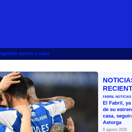
ngeliño volvió a casa
NOTICIA
RECIEN
FABRIL
NOTICIAS
El Fabril, ya
de su estren
casa, segui
Astorga
8 agosto 2026