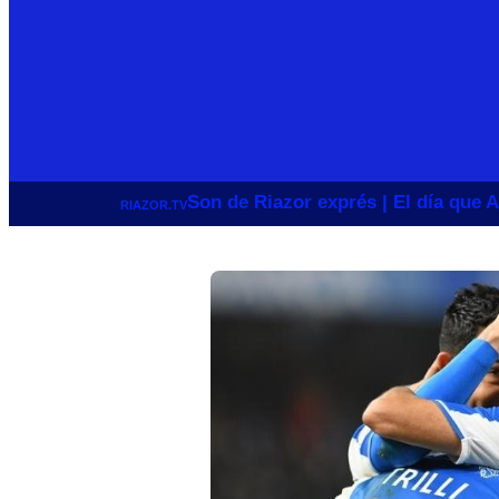
Son de Riazor exprés | El día que A
RIAZOR.TV