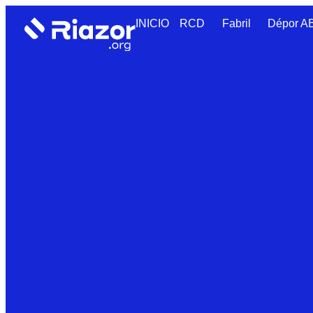
INICIO
RCD
Fabril
Dépor 