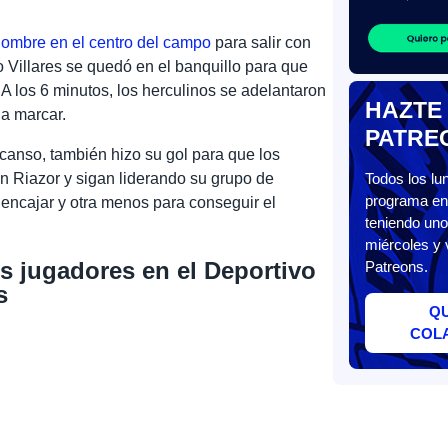
hombre en el centro del campo
para salir con
 Villares se quedó en el banquillo para que
 A los 6 minutos, los herculinos se adelantaron
HAZTE
 a marcar.
PATRE
escanso, también hizo su gol para que los
n Riazor y sigan liderando su grupo de
Todos los l
programa en 
encajar y otra menos para conseguir el
teniendo uno
miércoles y 
s jugadores en el Deportivo
Patreons.
s
Q
COL