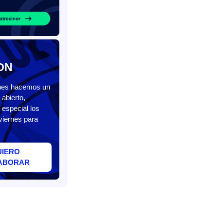
ON
unes hacemos un
abierto,
 especial los
viernes para
UIERO
ABORAR