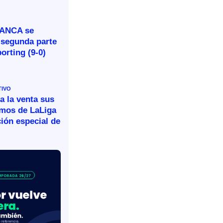
BANCA se
 segunda parte
porting (9-0)
TIVO
a la venta sus
omos de LaLiga
ión especial de