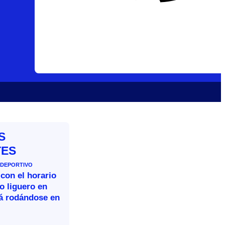
S
TES
 DEPORTIVO
 con el horario
o liguero en
rá rodándose en