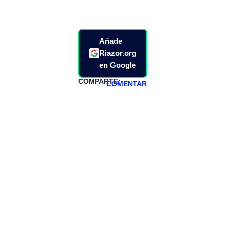
Añade
Riazor.org
en Google
COMPARTE:
COMENTAR
HAZTE
PATREON
Todos los lunes
hacemos un
programa en
abierto,
teniendo uno
especial los
miércoles y
viernes para
Patreons.