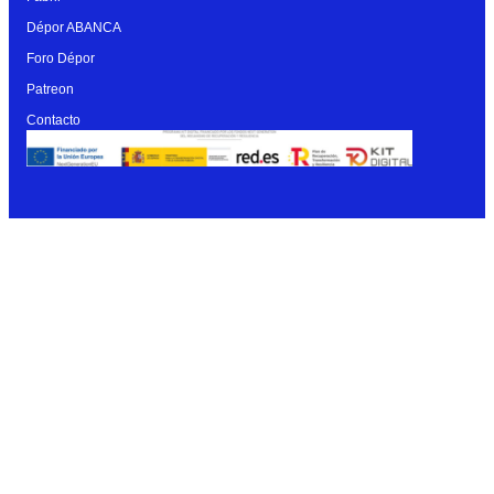
Dépor ABANCA
Foro Dépor
Patreon
Contacto