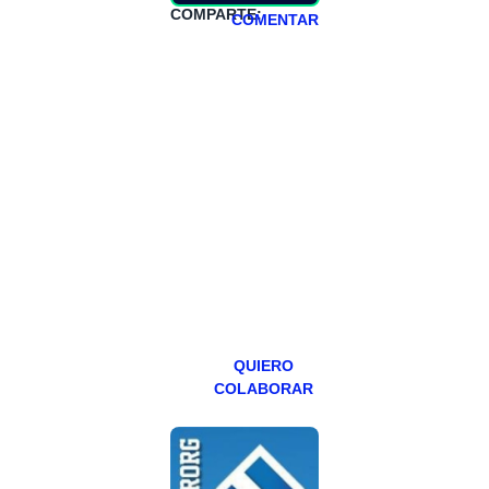
COMPARTE:
COMENTAR
HAZTE
PATREON
Todos los lunes
hacemos un
programa en
abierto,
teniendo uno
especial los
miércoles y
viernes para
Patreons.
QUIERO
COLABORAR