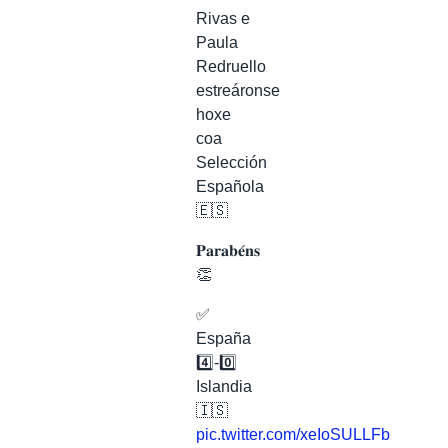
Rivas e
Paula
Redruello
estreáronse
hoxe
coa
Selección
Española
🇪🇸
𝐏𝐚𝐫𝐚𝐛𝐞́𝐧𝐬
👏
✅
España
4️⃣-0️⃣
Islandia
🇮🇸
pic.twitter.com/xeIoSULLFb