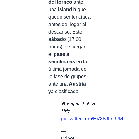
del torneo
ante
una
Islandia
que
quedó sentenciada
antes de llegar al
descanso. Este
sábado
(17:00
horas), se juegan
el
pase a
semifinales
en la
última jornada de
la fase de grupos
ante una
Austria
ya clasificada.
𝓞𝓻𝓰𝓾𝓵𝓵𝓸
🥹💙
pic.twitter.com/EV38JLr1UM
—
Dépor