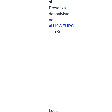
💙
Presenza
deportivista
no
#U19WEURO
🇪🇺⚽️
Lucía