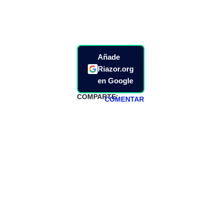
Añade
Riazor.org
en Google
COMPARTE:
COMENTAR
HAZTE
PATREON
Todos los lunes
hacemos un
programa en
abierto,
teniendo uno
especial los
miércoles y