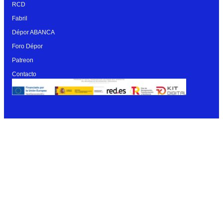
RCD
Fabril
Dépor ABANCA
Foro Dépor
Patreon
Contacto