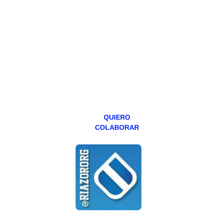
Todos los lunes
hacemos un
programa en
abierto,
teniendo uno
especial los
miércoles y
viernes para
Patreons.
QUIERO
COLABORAR