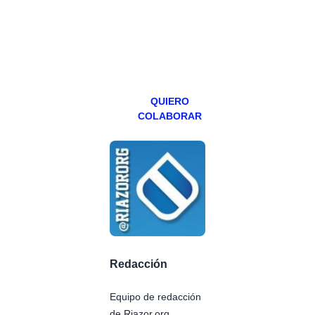
teniendo uno
especial los
miércoles y
viernes para
Patreons.
QUIERO
COLABORAR
Redacción
Equipo de redacción
de Riazor.org.