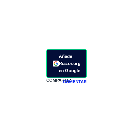
Añade
Riazor.org
en Google
COMPARTE:
COMENTAR
HAZTE
PATREON
Todos los lunes
hacemos un
programa en
abierto,