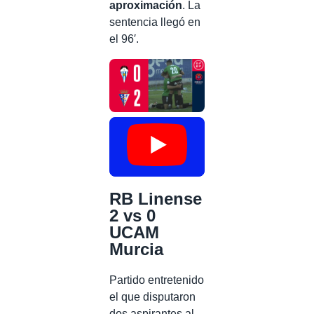
aproximación
. La
sentencia llegó en
el 96′.
RB Linense
2 vs 0
UCAM
Murcia
Partido entretenido
el que disputaron
dos aspirantes al