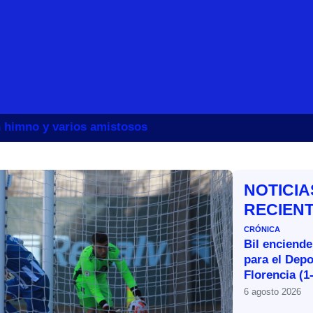
un himno y varios amistosos
NOTICIA
RECIEN
CRÓNICA
Bil enciende
para el Depo
Florencia (1
6 agosto 2026