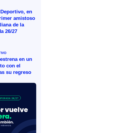
 Deportivo, en
primer amistoso
aliana de la
a 26/27
TIVO
 estrena en un
to con el
as su regreso