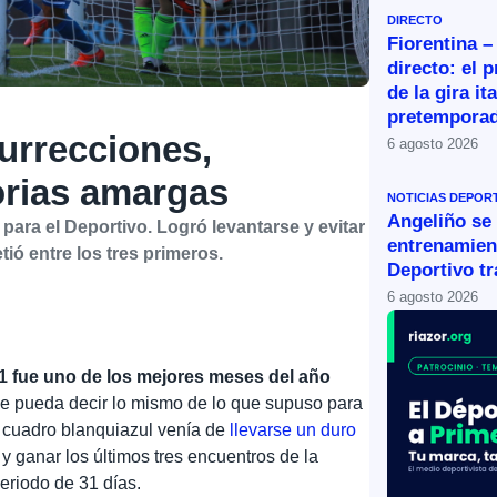
DIRECTO
Fiorentina –
directo: el 
de la gira it
pretemporad
urrecciones,
6 agosto 2026
orias amargas
NOTICIAS DEPOR
Angeliño se
para el Deportivo. Logró levantarse y evitar
entrenamien
ió entre los tres primeros.
Deportivo tr
6 agosto 2026
1 fue uno de los mejores meses del año
se pueda decir lo mismo de lo que supuso para
l cuadro blanquiazul venía de
llevarse un duro
 y ganar los últimos tres encuentros de la
eriodo de 31 días.