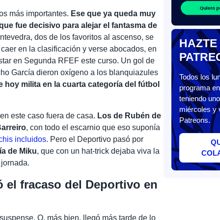
os más importantes.
Ese que ya queda muy
 que fue decisivo para alejar el fantasma de
ntevedra, dos de los favoritos al ascenso, se
HAZTE
 caer en la clasificación y verse abocados, en
PATRE
 estar en Segunda RFEF este curso. Un gol de
ho García dieron oxígeno a los blanquiazules
Todos los l
hoy milita en la cuarta categoría del fútbol
programa en 
teniendo uno
miércoles y 
, en este caso fuera de casa.
Los de Rubén de
Patreons.
Barreiro
, con todo el escarnio que eso suponía
chis incluidos
. Pero el Deportivo pasó por
Q
día de Miku
, que con un hat-trick dejaba viva la
COL
 jornada.
ó el fracaso del Deportivo en
 suspense. O, más bien, llegó más tarde de lo