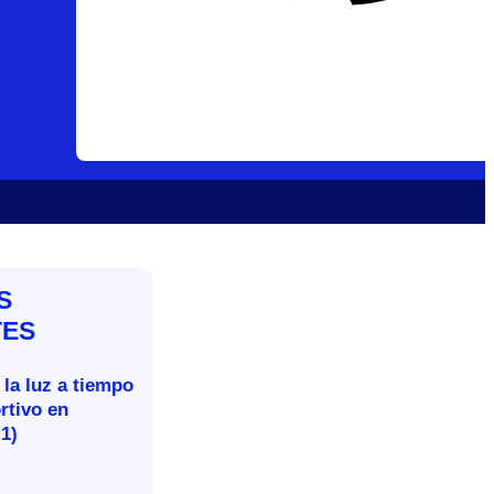
S
TES
 la luz a tiempo
rtivo en
-1)