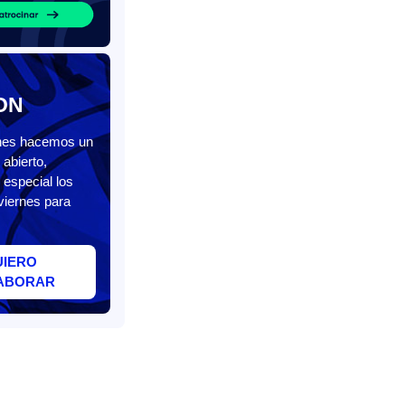
ON
unes hacemos un
abierto,
 especial los
viernes para
UIERO
ABORAR