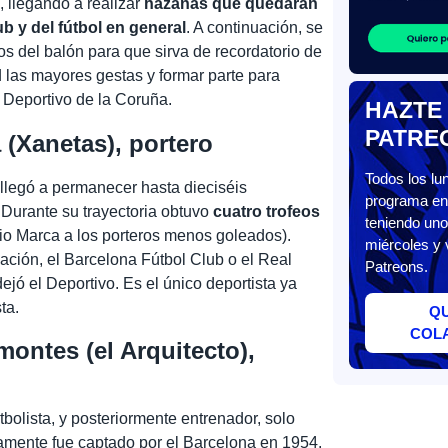
o
, llegando a realizar
hazañas que quedarán
b y del fútbol en general
. A continuación, se
nios del balón para que sirva de recordatorio de
 las mayores gestas y formar parte para
 Deportivo de la Coruña.
HAZTE
PATRE
Xanetas), portero
Todos los l
llegó a permanecer hasta dieciséis
programa en 
 Durante su trayectoria obtuvo
cuatro trofeos
teniendo uno
rio Marca a los porteros menos goleados).
miércoles y 
ación, el Barcelona Fútbol Club o el Real
Patreons.
dejó el Deportivo. Es el único deportista ya
ta.
Q
COL
ntes (el Arquitecto),
tbolista, y posteriormente entrenador, solo
damente fue captado por el Barcelona en 1954.