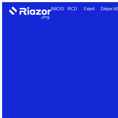
INICIO
RCD
Fabril
Dépor 