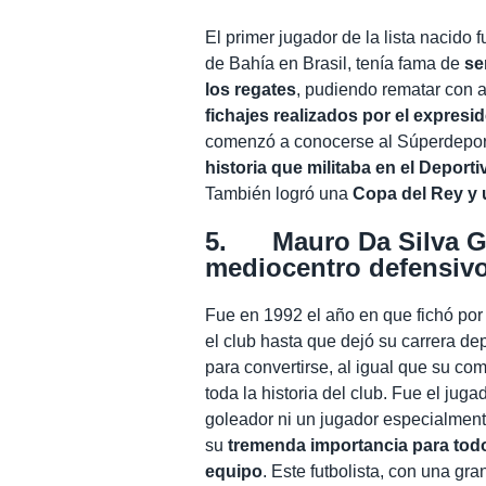
El primer jugador de la lista nacid
de Bahía en Brasil, tenía fama de
se
los regates
, pudiendo rematar con
fichajes realizados por el expresi
comenzó a conocerse al Súperdepor,
historia que militaba en el Deporti
También logró una
Copa del Rey y
5. Mauro Da Silva Go
mediocentro defensiv
Fue en 1992 el año en que fichó por
el club hasta que dejó su carrera de
para convertirse, al igual que su c
toda la historia del club. Fue el jug
goleador ni un jugador especialmen
su
tremenda importancia para todo
equipo
. Este futbolista, con una gra