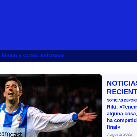
un himno y varios amistosos
NOTICIA
RECIEN
NOTICIAS DEPOR
Riki: «Tene
alguna cosa,
ha competid
final»
7 agosto 2026