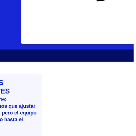
S
TES
TIVO
mos que ajustar
 pero el equipo
o hasta el