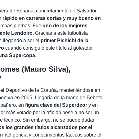
o fuera de España, concretamente de Salvador
r rápido en carreras cortas y muy bueno en
 ambas piernas. Fue
uno de los mejores
dente Lendoiro
.
Gracias a este futbolista
 llegando a ser el
primer Pichichi de la
vo
cuando consiguió este título al goleador.
 una Supercopa
.
mes (Mauro Silva),
o
 el Deportivo de la Coruña, manteniéndose en
portiva en 2005. Llegaría de la mano de Bebeto
ompañero, en
figura clave del Súperdeor
y en
ador más votado por la afición pese a no ser un
te técnico. Sin embargo, no se puede dudar
s los grandes títulos alcanzados por el
n inteligencia y conocimientos tácticos sobre el