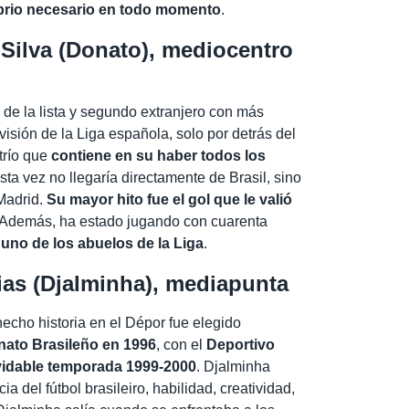
ibrio necesario en todo momento
.
lva (Donato), mediocentro
s de la lista y segundo extranjero con más
visión de la Liga española, solo por detrás del
trío que
contiene en su haber todos los
Esta vez no llegaría directamente de Brasil, sino
 Madrid.
Su mayor hito fue el gol que le valió
 Además, ha estado jugando con cuarenta
n
uno de los abuelos de la Liga
.
as (Djalminha), mediapunta
hecho historia en el Dépor fue elegido
nato Brasileño en 1996
,
con el
Deportivo
olvidable temporada 1999-2000
.
Djalminha
a del fútbol brasileiro, habilidad, creatividad,