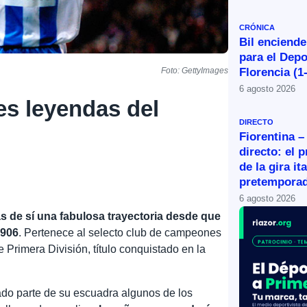
CRÓNICA
Bil enciende
para el Depo
Florencia (1
Foto: GettyImages
6 agosto 2026
es leyendas del
DIRECTO
Fiorentina –
directo: el 
de la gira it
pretemporad
6 agosto 2026
as de sí una fabulosa trayectoria desde que
1906
. Pertenece al selecto club de campeones
Primera División, título conquistado en la
mado parte de su escuadra algunos de los