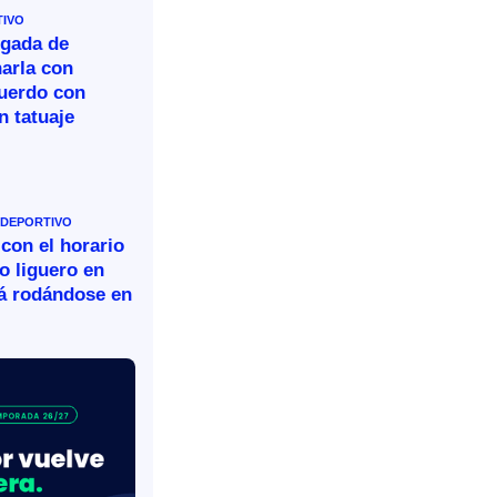
TIVO
legada de
arla con
cuerdo con
n tatuaje
 DEPORTIVO
 con el horario
o liguero en
rá rodándose en