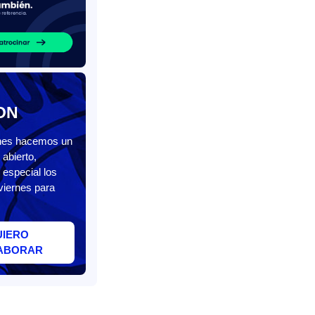
ON
unes hacemos un
abierto,
 especial los
viernes para
UIERO
ABORAR