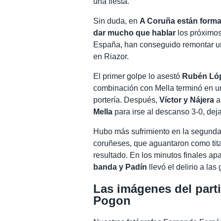
una fiesta.
Sin duda, en
A Coruña están forma
dar mucho que hablar
los próximo
España, han conseguido remontar un
en Riazor.
El primer golpe lo asestó
Rubén Ló
combinación con Mella terminó en un
portería. Después,
Víctor y Nájera
a
Mella
para irse al descanso 3-0, dej
Hubo más sufrimiento en la segunda 
coruñeses, que aguantaron como tita
resultado. En los minutos finales ap
banda y Padín
llevó el delirio a las
Las imágenes del parti
Pogon