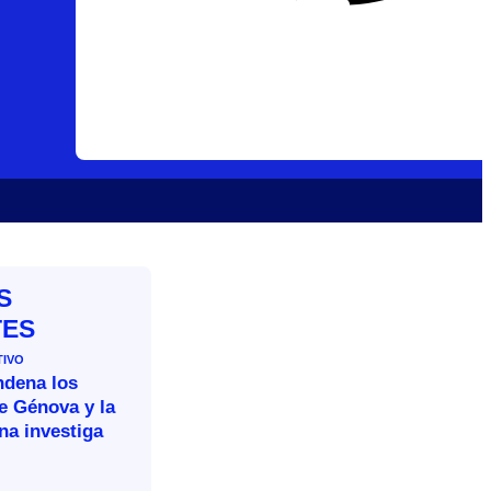
S
TES
TIVO
ndena los
e Génova y la
ana investiga