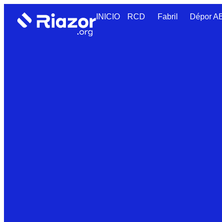
INICIO
RCD
Fabril
Dépor 