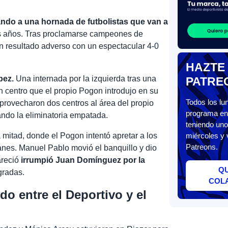
ndo a una hornada de futbolistas que van a
s años. Tras proclamarse campeones de
 resultado adverso con un espectacular 4-0
HAZTE
pez.
Una internada por la izquierda tras una
PATRE
 centro que el propio Pogon introdujo en su
Todos los l
provecharon dos centros al área del propio
programa en 
ando la eliminatoria empatada.
teniendo uno
mitad, donde el Pogon intentó apretar a los
miércoles y 
Patreons.
nes. Manuel Pablo movió el banquillo y dio
areció
irrumpió Juan Domínguez por la
Q
 gradas.
COL
do entre el Deportivo y el