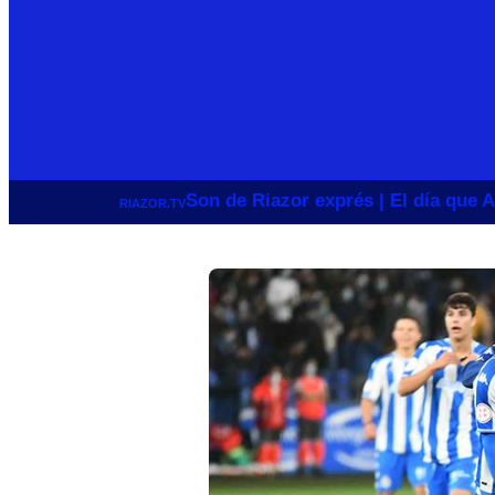
Son de Riazor exprés | El día que A
RIAZOR.TV