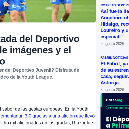
NOTICIAS DEPOR
Así fue la l
Angeliño: ch
Hidalgo, re
Loureiro y u
tada del Deportivo
especial
8 agosto 2026
 de imágenes y el
FABRIL
NOTICIAS
eo
El Fabril, ya
de su estren
yer del Deportivo Juvenil? Disfruta de
casa, segui
ídeo de la Youth League.
Astorga
8 agosto 2026
el sabor de las gestas europeas. En la Youth
remontar un 3-0 gracias a una afición que llevó
ho mil aficionados en las gradas, Riazor fue