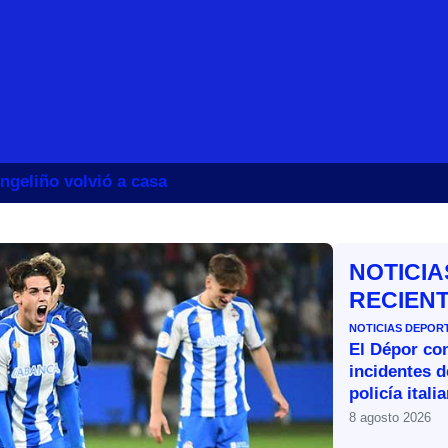
ngeliño volvió a casa
NOTICIA
RECIEN
NOTICIAS DEPOR
El Dépor co
incidentes d
policía itali
8 agosto 2026