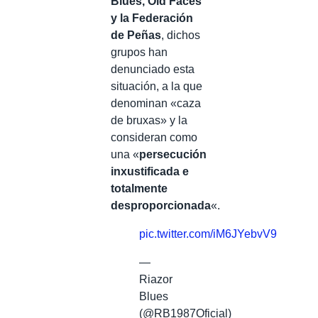
Blues, Old Faces
y la Federación
de Peñas
, dichos
grupos han
denunciado esta
situación, a la que
denominan «caza
de bruxas» y la
consideran como
una «
persecución
inxustificada e
totalmente
desproporcionada
«.
pic.twitter.com/iM6JYebvV9
—
Riazor
Blues
(@RB1987Oficial)