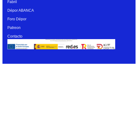
Fabril
Dépor ABANCA
Foro Dépor
Patreon
Contacto