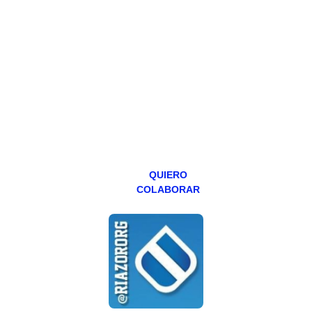
PATREON
Todos los lunes
hacemos un
programa en
abierto,
teniendo uno
especial los
miércoles y
viernes para
Patreons.
QUIERO
COLABORAR