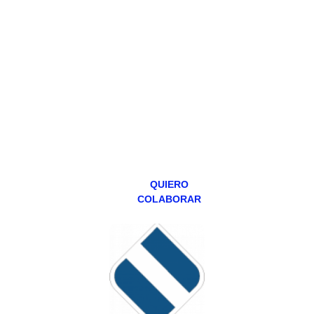
PATREON
Todos los lunes
hacemos un
programa en
abierto,
teniendo uno
especial los
miércoles y
viernes para
Patreons.
QUIERO
COLABORAR