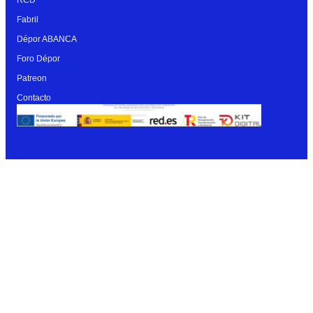
Fabril
Dépor ABANCA
Foro Dépor
Patreon
Contacto