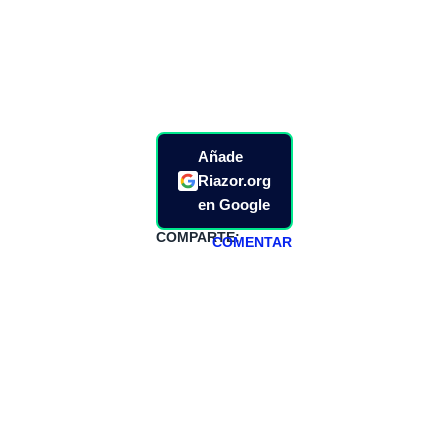
Añade
Riazor.org
en Google
COMPARTE:
COMENTAR
HAZTE
PATREON
Todos los lunes
hacemos un
programa en
abierto,
teniendo uno