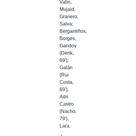
Valín,
Mujaid,
Granero,
Salva;
Bergantiños,
Borges,
Gandoy
(Derik,
69′);
Galán
(Rui
Costa,
69′),
Adri
Castro
(Nacho,
79′),
Lara.