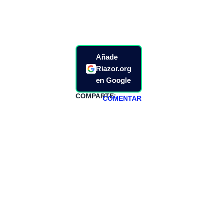
Añade
Riazor.org
en Google
COMPARTE:
COMENTAR
HAZTE
PATREON
Todos los lunes
hacemos un
programa en
abierto,
teniendo uno
especial los
miércoles y