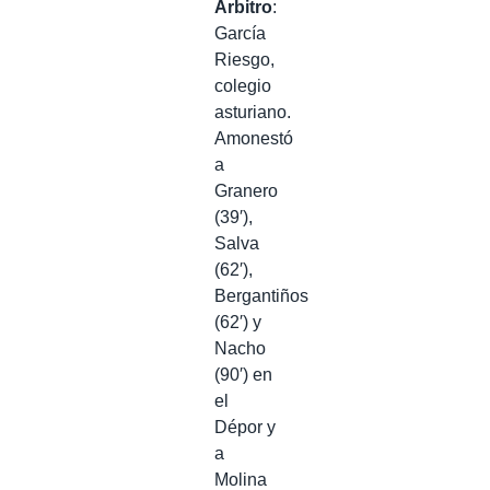
Árbitro
:
García
Riesgo,
colegio
asturiano.
Amonestó
a
Granero
(39′),
Salva
(62′),
Bergantiños
(62′) y
Nacho
(90′) en
el
Dépor y
a
Molina