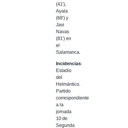
(41′),
Ayala
(68′) y
Javi
Navas
(81′) en
el
Salamanca.
Incidencias
:
Estadio
del
Helmántico.
Partido
correspondiente
a la
jornada
10 de
Segunda