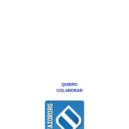
HAZTE
PATREON
Todos los lunes
hacemos un
programa en
abierto,
teniendo uno
especial los
miércoles y
viernes para
Patreons.
QUIERO
COLABORAR