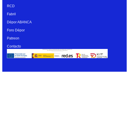
RCD
Fabril
Dépor ABANCA
Foro Dépor
Patreon
Contacto