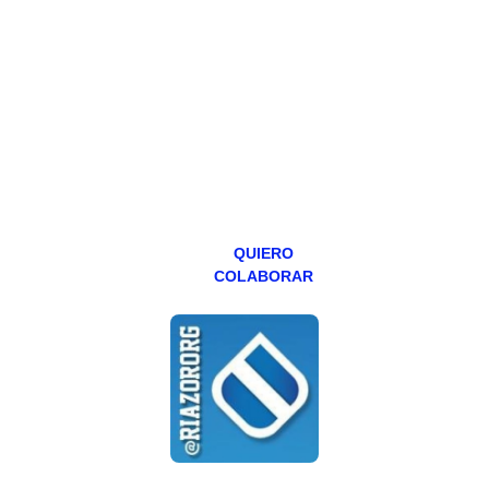
Todos los lunes
hacemos un
programa en
abierto,
teniendo uno
especial los
miércoles y
viernes para
Patreons.
QUIERO
COLABORAR