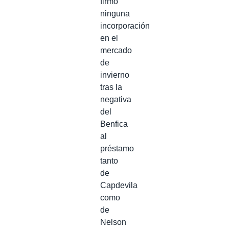
firmó
ninguna
incorporación
en el
mercado
de
invierno
tras la
negativa
del
Benfica
al
préstamo
tanto
de
Capdevila
como
de
Nelson