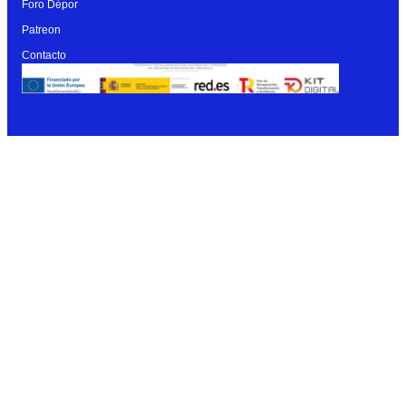
Foro Dépor
Patreon
Contacto