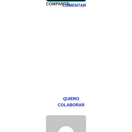
COMPARTE:
COMENTAR
HAZTE
PATREON
Todos los lunes
hacemos un
programa en
abierto,
teniendo uno
especial los
miércoles y
viernes para
Patreons.
QUIERO
COLABORAR