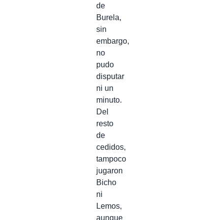
de
Burela,
sin
embargo,
no
pudo
disputar
ni un
minuto.
Del
resto
de
cedidos,
tampoco
jugaron
Bicho
ni
Lemos,
aunque