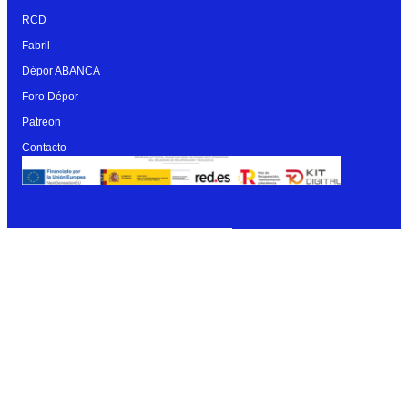
RCD
Fabril
Dépor ABANCA
Foro Dépor
Patreon
Contacto