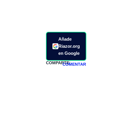
Añade
Riazor.org
en Google
COMPARTE:
COMENTAR
HAZTE
PATREON
Todos los lunes
hacemos un
programa en
abierto,
teniendo uno
especial los