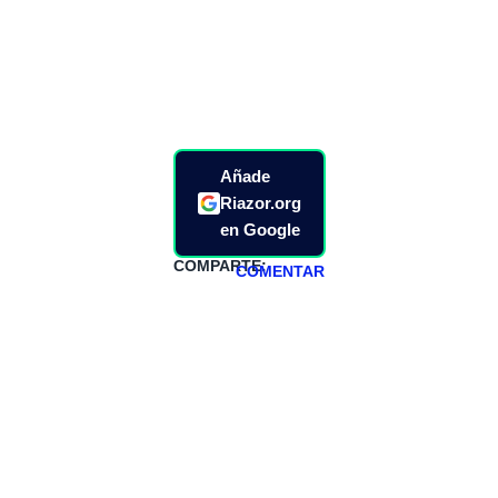
Añade
Riazor.org
en Google
COMPARTE:
COMENTAR
HAZTE
PATREON
Todos los lunes
hacemos un
programa en
abierto,
teniendo uno