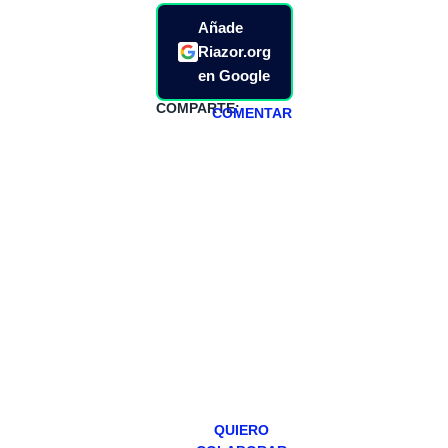
Añade
Riazor.org
en Google
COMPARTE:
COMENTAR
HAZTE
PATREON
Todos los lunes
hacemos un
programa en
abierto,
teniendo uno
especial los
miércoles y
viernes para
Patreons.
QUIERO