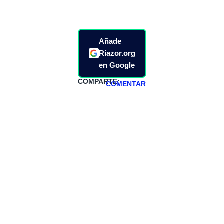
Añade
Riazor.org
en Google
COMPARTE:
COMENTAR
HAZTE
PATREON
Todos los lunes
hacemos un
programa en
abierto,
teniendo uno
especial los
miércoles y
viernes para
Patreons.