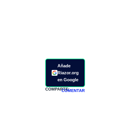
Añade
Riazor.org
en Google
COMPARTE:
COMENTAR
HAZTE
PATREON
Todos los lunes
hacemos un