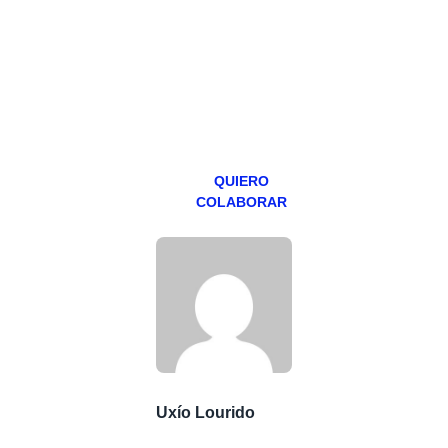
programa en
abierto,
teniendo uno
especial los
miércoles y
viernes para
Patreons.
QUIERO
COLABORAR
Uxío Lourido