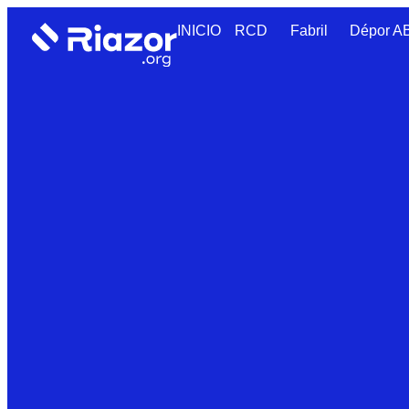
INICIO
RCD
Fabril
Dépor 