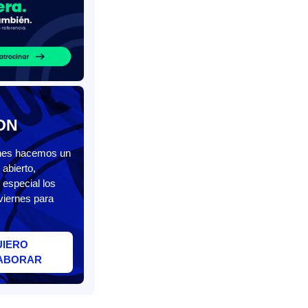
ON
unes hacemos un
abierto,
 especial los
viernes para
UIERO
ABORAR