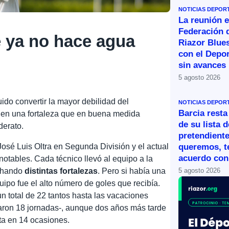
NOTICIAS DEPOR
La reunión e
Federación 
 ya no hace agua
Riazor Blue
con el Depor
sin avances
5 agosto 2026
o convertir la mayor debilidad del
NOTICIAS DEPOR
Barcia resta
a’ en una fortaleza que en buena medida
de su lista d
derato.
pretendiente
José Luis Oltra en Segunda División y el actual
queremos, 
acuerdo con 
tables. Cada técnico llevó al equipo a la
echando
distintas fortalezas
. Pero si había una
5 agosto 2026
ipo fue el alto número de goles que recibía.
 total de 22 tantos hasta las vacaciones
aron 18 jornadas-, aunque dos años más tarde
sta en 14 ocasiones.