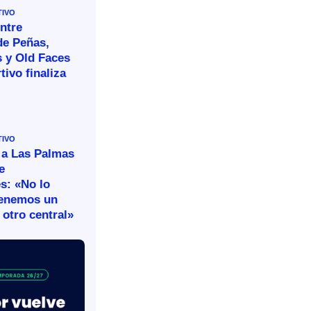
TIVO
ntre
de Peñas,
s y Old Faces
tivo finaliza
TIVO
 a Las Palmas
e
s: «No lo
tenemos un
otro central»