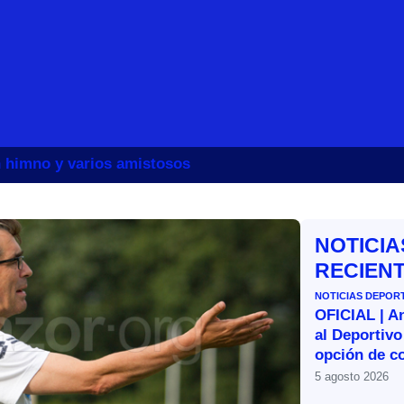
un himno y varios amistosos
NOTICIA
RECIEN
NOTICIAS DEPOR
OFICIAL | A
al Deportivo
opción de c
5 agosto 2026