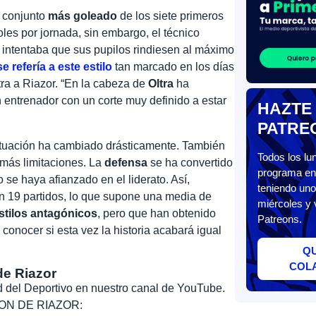
 conjunto
más goleado
de los siete primeros
oles por jornada, sin embargo, el técnico
e intentaba que sus pupilos rindiesen al máximo
 refería a este estilo
tan marcado en los días
ltra a Riazor. “En la cabeza de
Oltra
ha
entrenador con un corte muy definido a estar
HAZTE
PATRE
situación ha cambiado drásticamente. También
Todos los l
e más limitaciones. La
defensa
se ha convertido
programa en 
 se haya afianzado en el liderato. Así,
teniendo uno
n 19 partidos, lo que supone una media de
miércoles y 
stilos antagónicos
, pero que han obtenido
Patreons.
a conocer si esta vez la historia acabará igual
Q
COL
de Riazor
dad del Deportivo en nuestro canal de YouTube.
, SON DE RIAZOR: