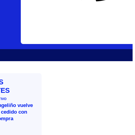
S
TES
TIVO
ngeliño vuelve
 cedido con
ompra