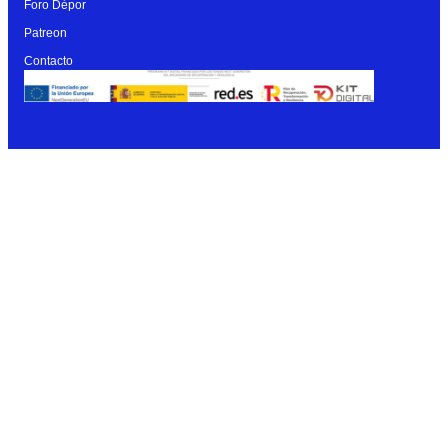
Foro Dépor
Patreon
Contacto