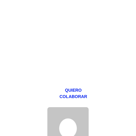
HAZTE
PATREON
Todos los lunes
hacemos un
programa en
abierto,
teniendo uno
especial los
miércoles y
viernes para
Patreons.
QUIERO
COLABORAR