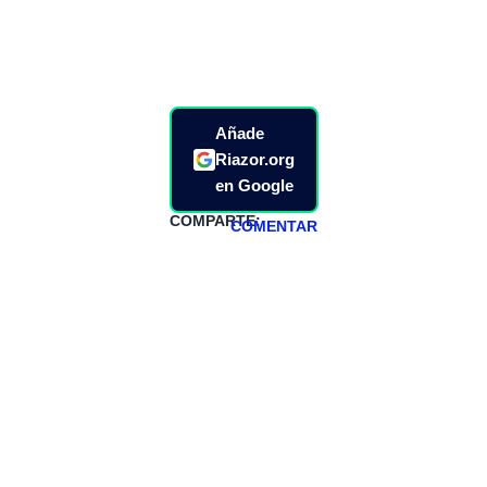
Añade
Riazor.org
en Google
COMPARTE:
COMENTAR
HAZTE
PATREON
Todos los lunes
hacemos un
programa en
abierto,
teniendo uno
especial los
miércoles y