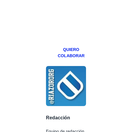
abierto,
teniendo uno
especial los
miércoles y
viernes para
Patreons.
QUIERO
COLABORAR
Redacción
Equipo de redacción