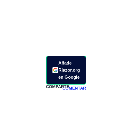
Añade
Riazor.org
en Google
COMPARTE:
COMENTAR
HAZTE
PATREON
Todos los lunes
hacemos un
programa en