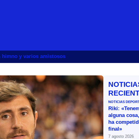
un himno y varios amistosos
NOTICIA
RECIEN
NOTICIAS DEPOR
Riki: «Tene
alguna cosa,
ha competid
final»
7 agosto 2026