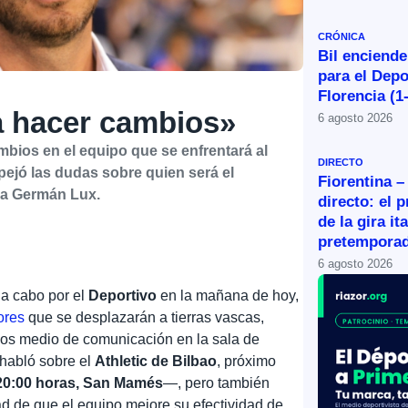
CRÓNICA
Bil enciende
para el Depo
Florencia (1
a hacer cambios»
6 agosto 2026
mbios en el equipo que se enfrentará al
DIRECTO
pejó las dudas sobre quien será el
Fiorentina –
r a Germán Lux.
directo: el 
de la gira it
pretemporad
6 agosto 2026
 a cabo por el
Deportivo
en la mañana de hoy,
ores
que se desplazarán a tierras vascas,
los medio de comunicación en la sala de
 habló sobre el
Athletic de Bilbao
, próximo
20:00 horas, San Mamés
—, pero también
dad de que el equipo mejore su efectividad de