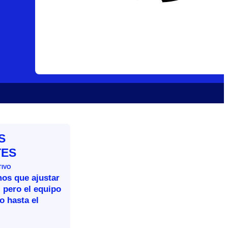
S
TES
TIVO
mos que ajustar
 pero el equipo
o hasta el