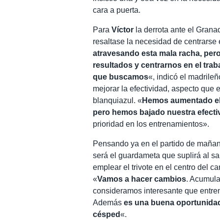
cara a puerta.
Para
Víctor
la derrota ante el Grana
resaltase la necesidad de centrarse
atravesando esta mala racha, per
resultados y centrarnos en el trab
que buscamos
«, indicó el madrileñ
mejorar la efectividad, aspecto que 
blanquiazul. «
Hemos aumentado el
pero hemos bajado nuestra efecti
prioridad en los entrenamientos».
Pensando ya en el partido de mañan
será el guardameta que suplirá al s
emplear el trivote en el centro del
«
Vamos a hacer cambios
. Acumul
consideramos interesante que entren
Además
es una buena oportunidad
césped
«.