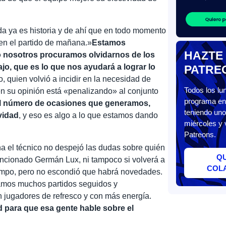
da ya es historia y de ahí que en todo momento
 en el partido de mañana.»
Estamos
HAZTE
o nosotros procuramos olvidarnos de los
ajo, que es lo que nos ayudará a lograr lo
PATRE
o, quien volvió a incidir en la necesidad de
Todos los l
en su opinión está «penalizando» al conjunto
programa en 
 número de ocasiones que generamos,
teniendo uno
vidad
, y eso es algo a lo que estamos dando
miércoles y 
Patreons.
a el técnico no despejó las dudas sobre quién
Q
ancionado Germán Lux, ni tampoco si volverá a
COL
 campo, pero no escondió que habrá novedades.
amos muchos partidos seguidos y
 jugadores de refresco y con más energía.
 para que esa gente hable sobre el