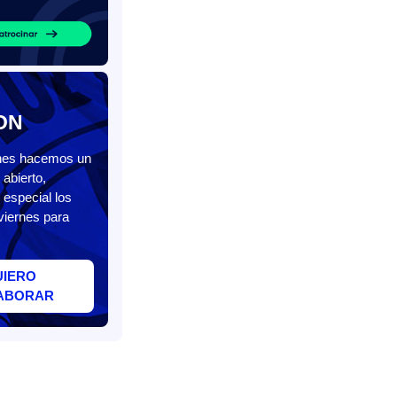
ON
unes hacemos un
abierto,
 especial los
viernes para
UIERO
ABORAR