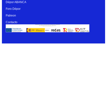
Dépor ABANCA
Foro Dépor
Patreon
Contacto