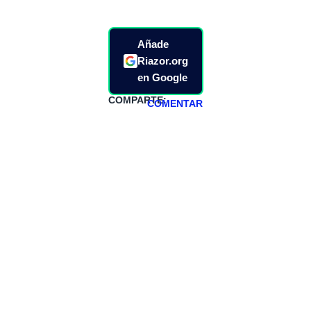
Añade
Riazor.org
en Google
COMPARTE:
COMENTAR
HAZTE
PATREON
Todos los lunes
hacemos un
programa en
abierto,
teniendo uno
especial los
miércoles y
viernes para
Patreons.