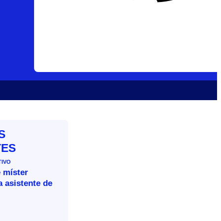
S
TES
TIVO
 míster
 asistente de