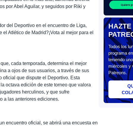
s por Abel Aguilar, y seguidos por Riki y
HAZTE
or del Deportivo en el encuentro de Liga,
e el Atlético de Madrid?¡Vota al mejor para el
PATRE
Todos los l
programa en 
teniendo uno
 que, cada temporada, determina el mejor
miércoles y 
lina a ojos de sus usuarios, a través de sus
Patreons.
 oficial que dispute el Deportivo. Esta
a octava edición de este torneo que valora
Q
 jugadores herculinos, y que sufre
COL
o a las anteriores ediciones.
un encuentro oficial, se abrirá una encuesta en