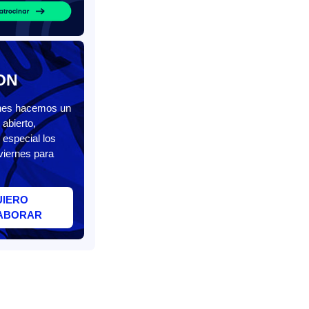
ON
unes hacemos un
abierto,
 especial los
viernes para
UIERO
ABORAR