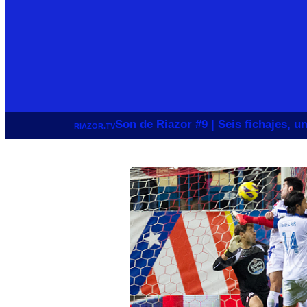
Son de Riazor #9 | Seis fichajes, 
RIAZOR.TV