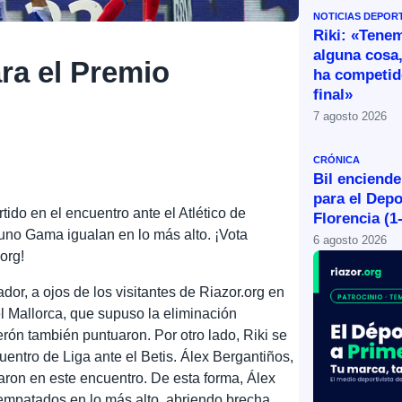
NOTICIAS DEPOR
Riki: «Tene
alguna cosa,
ara el Premio
ha competid
final»
7 agosto 2026
CRÓNICA
Bil enciende
para el Depo
tido en el encuentro ante el Atlético de
Florencia (1
uno Gama igualan en lo más alto. ¡Vota
6 agosto 2026
.org!
ador, a ojos de los visitantes de Riazor.org en
l Mallorca, que supuso la eliminación
rón también puntuaron. Por otro lado, Riki se
uentro de Liga ante el Betis. Álex Bergantiños,
on en este encuentro. De esta forma, Álex
mpatados en lo más alto, abriendo brecha