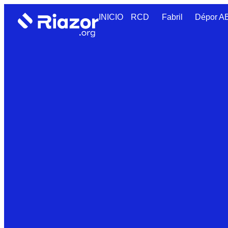
INICIO
RCD
Fabril
Dépor 