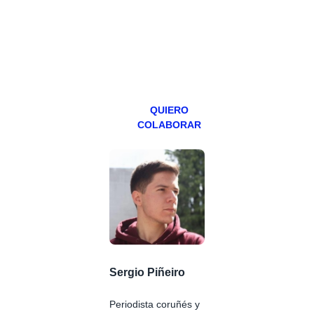
abierto,
teniendo uno
especial los
miércoles y
viernes para
Patreons.
QUIERO
COLABORAR
Sergio Piñeiro
Periodista coruñés y