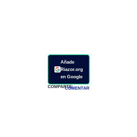
Añade
Riazor.org
en Google
COMPARTE:
COMENTAR
HAZTE
PATREON
Todos los lunes
hacemos un
programa en