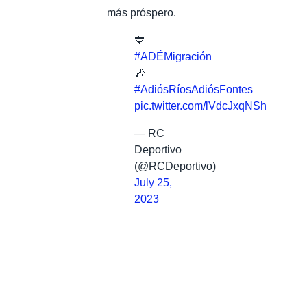
más próspero.
💙
#ADÉMigración
🎶
#AdiósRíosAdiósFontes
pic.twitter.com/lVdcJxqNSh
— RC
Deportivo
(@RCDeportivo)
July 25,
2023