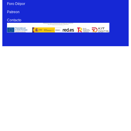
Foro Dépor
Patreon
Contacto