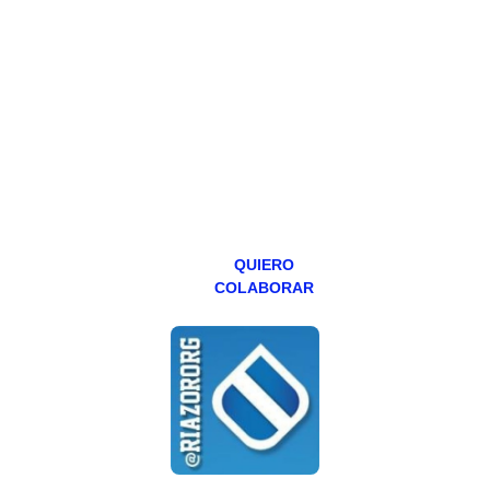
Todos los lunes
hacemos un
programa en
abierto,
teniendo uno
especial los
miércoles y
viernes para
Patreons.
QUIERO
COLABORAR