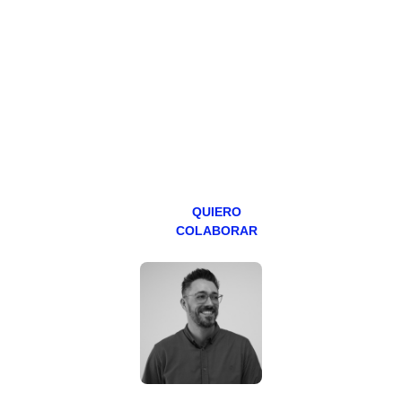
Todos los lunes
hacemos un
programa en
abierto,
teniendo uno
especial los
miércoles y
viernes para
Patreons.
QUIERO
COLABORAR