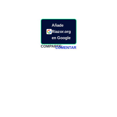
Añade
Riazor.org
en Google
COMPARTE:
COMENTAR
HAZTE
PATREON
Todos los lunes
hacemos un
programa en
abierto,
teniendo uno
especial los
miércoles y
viernes para