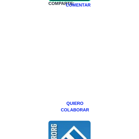
COMPARTE:
COMENTAR
HAZTE
PATREON
Todos los lunes
hacemos un
programa en
abierto,
teniendo uno
especial los
miércoles y
viernes para
Patreons.
QUIERO
COLABORAR