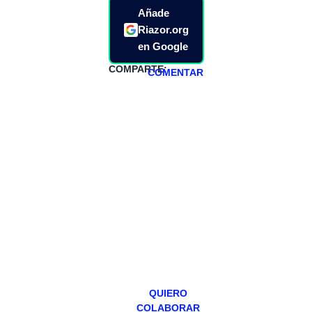
Añade
Riazor.org
en Google
COMPARTE:
COMENTAR
HAZTE
PATREON
Todos los lunes
hacemos un
programa en
abierto,
teniendo uno
especial los
miércoles y
viernes para
Patreons.
QUIERO
COLABORAR