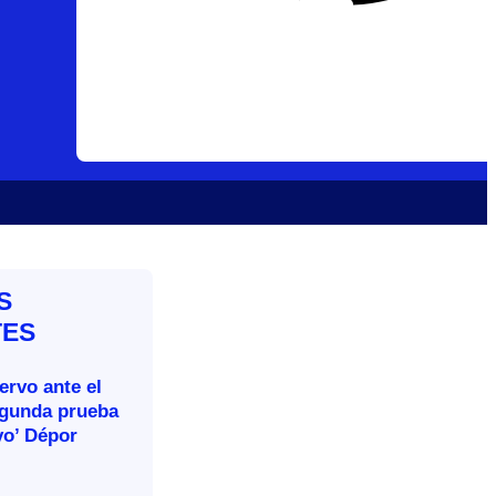
S
TES
rvo ante el
egunda prueba
vo’ Dépor