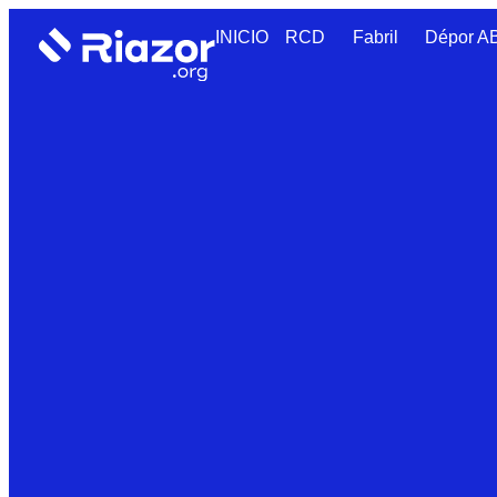
INICIO
RCD
Fabril
Dépor 