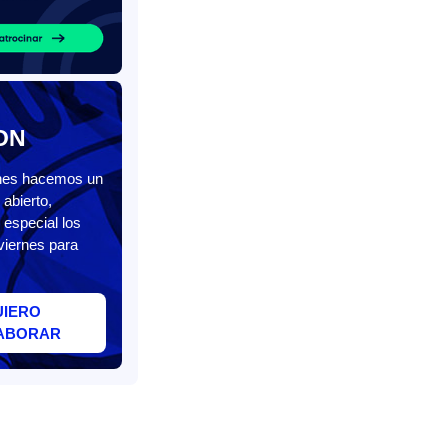
ON
unes hacemos un
abierto,
 especial los
viernes para
UIERO
ABORAR