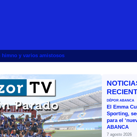
un himno y varios amistosos
NOTICIA
RECIEN
DÉPOR ABANCA
El Emma Cue
Sporting, s
para el ‘nue
ABANCA
7 agosto 2026