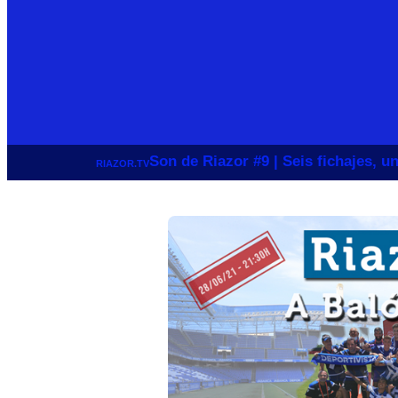
Son de Riazor #9 | Seis fichajes, 
RIAZOR.TV