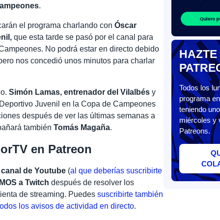
 Campeones
.
carán el programa charlando con
Óscar
nil,
que esta tarde se pasó por el canal para
e Campeones. No podrá estar en directo debido
HAZTE
 pero nos concedió unos minutos para charlar
PATRE
Todos los l
jo.
Simón Lamas, entrenador del Vilalbés
y
programa en 
l Deportivo Juvenil en la Copa de Campeones
teniendo uno
ciones después de ver las últimas semanas a
miércoles y 
mpañará también
Tomás Magaña
.
Patreons.
zorTV en Patreon
Q
COL
 canal de Youtube
(
al que deberías suscribirte
OS a Twitch
después de resolver los
mienta de streaming. Puedes
suscribirte también
todos los avisos de actividad en directo
.