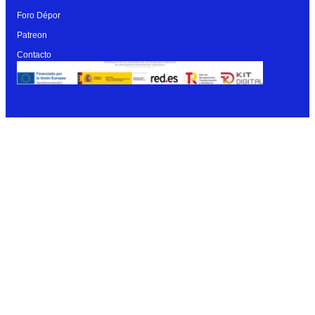
Foro Dépor
Patreon
Contacto