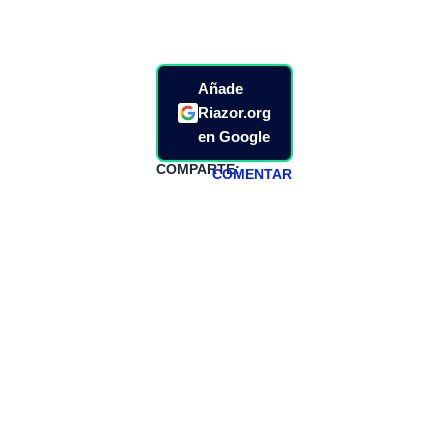
Añade
Riazor.org
en Google
COMPARTE:
COMENTAR
HAZTE
PATREON
Todos los lunes
hacemos un
programa en
abierto,
teniendo uno
especial los
miércoles y
viernes para
Patreons.