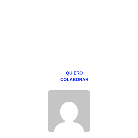
Todos los lunes
hacemos un
programa en
abierto,
teniendo uno
especial los
miércoles y
viernes para
Patreons.
QUIERO
COLABORAR