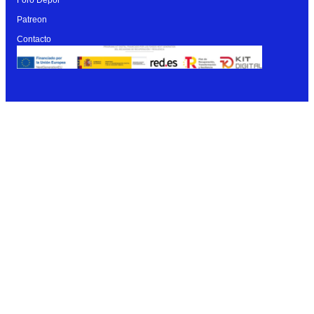
Foro Dépor
Patreon
Contacto